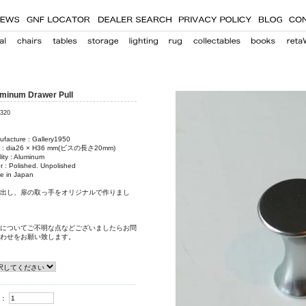
minum Drawer Pull
,320
facture : Gallery1950
e : dia26 × H36 mm(ビスの長さ20mm)
ity : Aluminum
r : Polished. Unpolished
e in Japan
出し、扉の取っ手をオリジナルで作りまし
についてご不明な点などございましたらお問
わせをお願い致します。
：