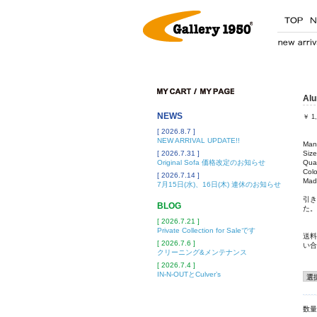
Alu
NEWS
￥
1
[ 2026.8.7 ]
NEW ARRIVAL UPDATE!!
Manu
[ 2026.7.31 ]
Siz
Original Sofa 価格改定のお知らせ
Qual
Colo
[ 2026.7.14 ]
Mad
7月15日(水)、16日(木) 連休のお知らせ
引き
BLOG
た。
[ 2026.7.21 ]
Private Collection for Saleです
送料
[ 2026.7.6 ]
い合
クリーニング&メンテナンス
[ 2026.7.4 ]
IN-N-OUTとCulver’s
数量