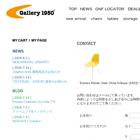
CONTACT
NEWS
[ 2026.8.7 ]
NEW ARRIVAL UPDATE!!
[ 2026.7.31 ]
Original Sofa 価格改定のお知らせ
[ 2026.7.14 ]
7月15日(水)、16日(木) 連休のお知らせ
「Eames Plastic Side Chair H-Base 
BLOG
お問い合わせはメールにて承っています。
[ 2026.7.21 ]
内容によっては回答をさしあげるのにお時間
Private Collection for Saleです
となりますのでご了承ください。
[ 2026.7.6 ]
クリーニング&メンテナンス
お名前
※
姓
[ 2026.7.4 ]
IN-N-OUTとCulver’s
お名前(フリガナ)
※
セイ
〒