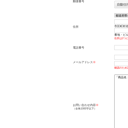
郵便番号
市区町村名
住所
番地・ビル名
住所は2つ
電話番号
メールアドレス
※
確認のため
お問い合わせ内容
※
（全角1000字以下）