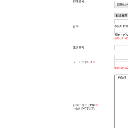
郵便番号
市区町村名
住所
番地・ビル名
住所は2つ
電話番号
メールアドレス
※
確認のため
お問い合わせ内容
※
（全角1000字以下）