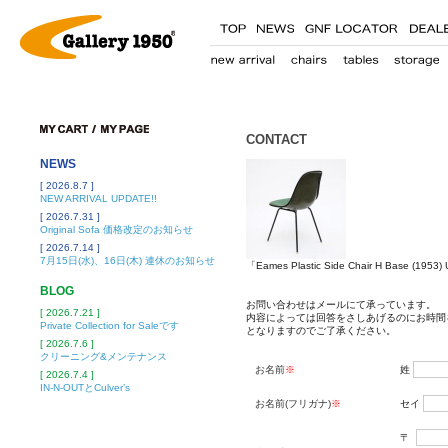
CONTACT
NEWS
[ 2026.8.7 ]
NEW ARRIVAL UPDATE!!
[ 2026.7.31 ]
Original Sofa 価格改定のお知らせ
[ 2026.7.14 ]
7月15日(水)、16日(木) 連休のお知らせ
「Eames Plastic Side Chair H Base 
BLOG
お問い合わせはメールにて承っています。
[ 2026.7.21 ]
内容によっては回答をさしあげるのにお時間
Private Collection for Saleです
となりますのでご了承ください。
[ 2026.7.6 ]
クリーニング&メンテナンス
お名前
※
姓
[ 2026.7.4 ]
IN-N-OUTとCulver’s
お名前(フリガナ)
※
セイ
〒