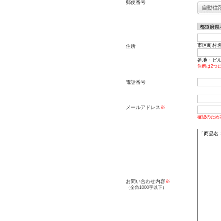
郵便番号
市区町村名
住所
番地・ビル名
住所は2つ
電話番号
メールアドレス
※
確認のため
お問い合わせ内容
※
（全角1000字以下）