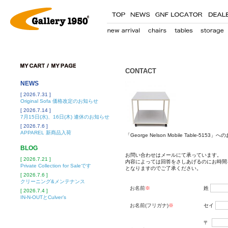
CONTACT
NEWS
[ 2026.7.31 ]
Original Sofa 価格改定のお知らせ
[ 2026.7.14 ]
7月15日(水)、16日(木) 連休のお知らせ
[ 2026.7.6 ]
APPAREL 新商品入荷
「George Nelson Mobile Table-5153
BLOG
お問い合わせはメールにて承っています。
[ 2026.7.21 ]
内容によっては回答をさしあげるのにお時間
Private Collection for Saleです
となりますのでご了承ください。
[ 2026.7.6 ]
クリーニング&メンテナンス
お名前
※
姓
[ 2026.7.4 ]
IN-N-OUTとCulver’s
お名前(フリガナ)
※
セイ
〒