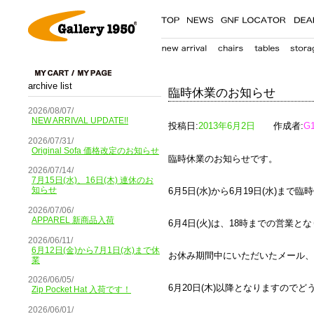
archive list
臨時休業のお知らせ
2026/08/07/
NEW ARRIVAL UPDATE!!
投稿日:
2013年6月2日
作成者:
G
2026/07/31/
Original Sofa 価格改定のお知らせ
臨時休業のお知らせです。
2026/07/14/
7月15日(水)、16日(木) 連休のお
知らせ
6月5日(水)から6月19日(水)まで
2026/07/06/
APPAREL 新商品入荷
6月4日(火)は、18時までの営業と
2026/06/11/
6月12日(金)から7月1日(水)まで休
お休み期間中にいただいたメール、
業
2026/06/05/
6月20日(木)以降となりますので
Zip Pocket Hat 入荷です！
2026/06/01/