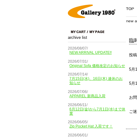
archive list
臨
2026/08/07/
NEW ARRIVAL UPDATE!!
投稿
2026/07/31/
Original Sofa 価格改定のお知らせ
5月
2026/07/14/
7月15日(水)、16日(木) 連休のお
知らせ
5月
2026/07/06/
APPAREL 新商品入荷
お問
2026/06/11/
6月12日(金)から7月1日(水)まで休
ご迷
業
2026/06/05/
Zip Pocket Hat 入荷です！
2026/06/01/