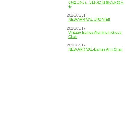
6月2日(火)、3日(水) 休業のお知ら
せ
2026/05/31/
NEW ARRIVAL UPDATE!!
2026/05/17/
Vintage Eames Aluminum Group
Chair
2026/04/17/
NEW ARRIVAL-Eames Arm Chair