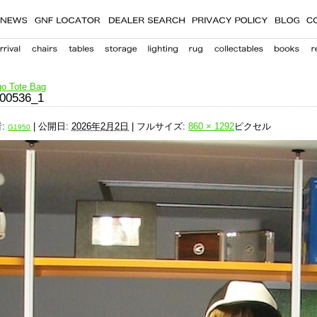
o Tote Bag
00536_1
:
|
公開日:
2026年2月2日
|
フルサイズ:
860 × 1292
ピクセル
G1950