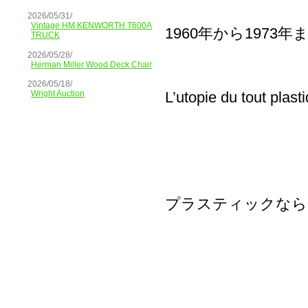
2026/05/31/
Vintage HM KENWORTH T600A
1960年から197
TRUCK
2026/05/28/
Herman Miller Wood Deck Chair
2026/05/18/
L’utopie du tout pl
Wright Auction
プラスティックなら