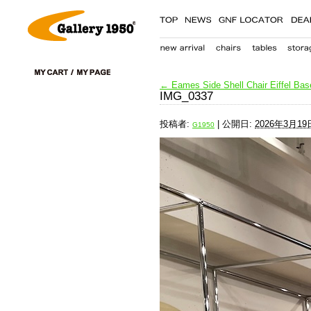
←
Eames Side Shell Chair Eiffel Base
IMG_0337
投稿者:
|
公開日:
2026年3月19
G1950