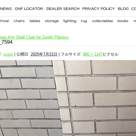
es Arm Shell Chair for Zenith Plastics
_7594
:
|
公開日:
2025年7月21日
|
フルサイズ:
860 × 1147
ピクセル
G1950