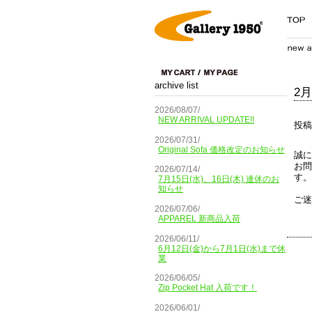
archive list
2
2026/08/07/
NEW ARRIVAL UPDATE!!
投稿
2026/07/31/
Original Sofa 価格改定のお知らせ
誠に
お問
2026/07/14/
す。
7月15日(水)、16日(木) 連休のお
知らせ
ご迷
2026/07/06/
APPAREL 新商品入荷
2026/06/11/
6月12日(金)から7月1日(水)まで休
業
2026/06/05/
Zip Pocket Hat 入荷です！
2026/06/01/