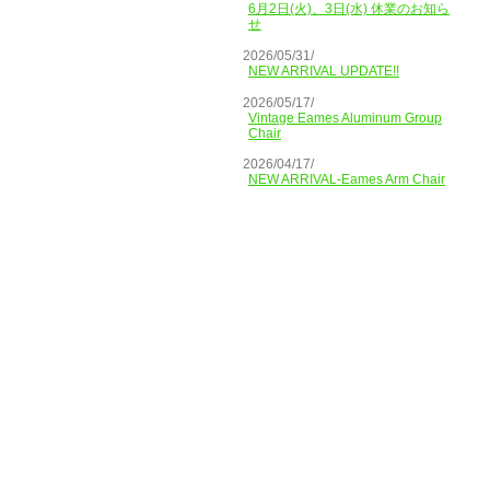
6月2日(火)、3日(水) 休業のお知ら
せ
2026/05/31/
NEW ARRIVAL UPDATE!!
2026/05/17/
Vintage Eames Aluminum Group
Chair
2026/04/17/
NEW ARRIVAL-Eames Arm Chair