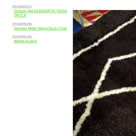
2026/05/31/
Vintage HM KENWORTH T600A
TRUCK
2026/05/28/
Herman Miller Wood Deck Chair
2026/05/18/
Wright Auction