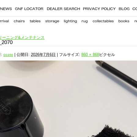
リーニング&メンテナンス
_2070
:
|
公開日:
2026年7月6日
|
フルサイズ:
860 × 868
ピクセル
G1950