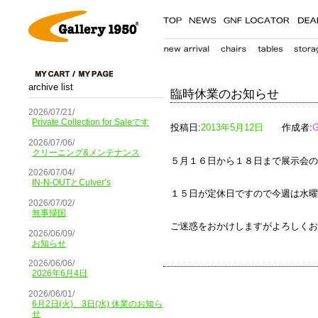
archive list
臨時休業のお知らせ
2026/07/21/
Private Collection for Saleです
投稿日:
2013年5月12日
作成者:
G
2026/07/06/
クリーニング&メンテナンス
５月１６日から１８日まで展示会の
2026/07/04/
IN-N-OUTとCulver’s
１５日が定休日ですので今週は水曜
2026/07/02/
無事帰国
ご迷惑をおかけしますがよろしくお
2026/06/09/
お知らせ
2026/06/06/
2026年6月4日
2026/06/01/
6月2日(火)、3日(水) 休業のお知ら
せ