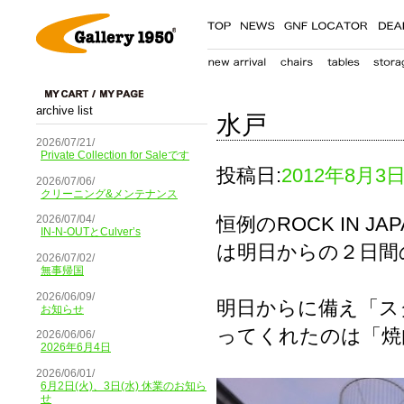
archive list
水戸
2026/07/21/
Private Collection for Saleです
投稿日:
2012年8月3
2026/07/06/
クリーニング&メンテナンス
恒例のROCK IN 
2026/07/04/
IN-N-OUTとCulver’s
は明日からの２日間
2026/07/02/
無事帰国
2026/06/09/
明日からに備え「ス
お知らせ
ってくれたのは「焼
2026/06/06/
2026年6月4日
2026/06/01/
6月2日(火)、3日(水) 休業のお知ら
せ