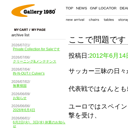
archive list
ここで問題です
2026/07/21/
Private Collection for Saleです
投稿日:
2012年6月14
2026/07/06/
クリーニング&メンテナンス
サッカー三昧の日々が
2026/07/04/
IN-N-OUTとCulver’s
2026/07/02/
無事帰国
代表戦ではなんとも
2026/06/09/
お知らせ
ユーロではスペイン
2026/06/06/
2026年6月4日
撃を受け、
2026/06/01/
6月2日(火)、3日(水) 休業のお知ら
せ