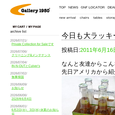
archive list
今日も大ラッキ
2026/07/21/
Private Collection for Saleです
投稿日:
2011年6月16
2026/07/06/
クリーニング&メンテナンス
なんと友達からこん
2026/07/04/
IN-N-OUTとCulver’s
先日アメリカから紹介し
2026/07/02/
無事帰国
2026/06/09/
お知らせ
2026/06/06/
2026年6月4日
2026/06/01/
6月2日(火)、3日(水) 休業のお知ら
せ