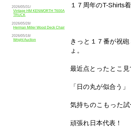
１７周年のT-Shir
2026/05/31/
Vintage HM KENWORTH T600A
TRUCK
2026/05/28/
Herman Miller Wood Deck Chair
2026/05/18/
きっと１７番が祝砲
Wright Auction
ょ。
最近点とったとこ見
「日の丸が似合う」
気持ちのこもった試
頑張れ日本代表！