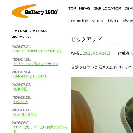
archive list
ピックアップ
2026/07/21/
Private Collection for Saleです
投稿日:
2013年5月14日
作成者:
G
2026/07/06/
クリーニング&メンテナンス
先週クロサワ楽器さんに預けといた
2026/07/04/
IN-N-OUTとCulver’s
2026/07/02/
無事帰国
2026/06/09/
お知らせ
2026/06/06/
2026年6月4日
2026/06/01/
6月2日(火)、3日(水) 休業のお知ら
せ