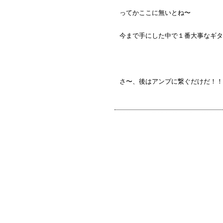
ってかここに無いとね〜
今まで手にした中で１番大事なギタ
さ〜、後はアンプに繋ぐだけだ！！