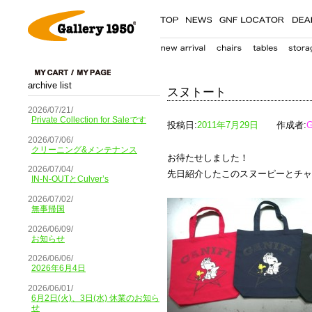
archive list
スヌトート
2026/07/21/
Private Collection for Saleです
投稿日:
2011年7月29日
作成者:
G
2026/07/06/
クリーニング&メンテナンス
お待たせしました！
2026/07/04/
先日紹介したこのスヌーピーとチャ
IN-N-OUTとCulver’s
2026/07/02/
無事帰国
2026/06/09/
お知らせ
2026/06/06/
2026年6月4日
2026/06/01/
6月2日(火)、3日(水) 休業のお知ら
せ