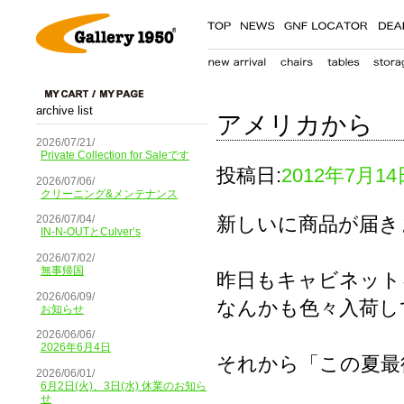
archive list
アメリカから
2026/07/21/
Private Collection for Saleです
投稿日:
2012年7月14
2026/07/06/
クリーニング&メンテナンス
新しいに商品が届き
2026/07/04/
IN-N-OUTとCulver’s
2026/07/02/
無事帰国
昨日もキャビネット
2026/06/09/
なんかも色々入荷し
お知らせ
2026/06/06/
2026年6月4日
それから「この夏最後」
2026/06/01/
6月2日(火)、3日(水) 休業のお知ら
せ